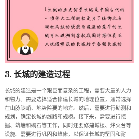
3. 长城的建造过程
长城的建造是一个艰巨而复杂的工程，需要大量的人力
和物力。需要选择适合修建长城的地理位置，通常选择
在山脉陡峭、地势险要的地方。然后，需要进行勘测和
规划，确定长城的线路和规模。接下来，需要进行挖
掘、筑墙和砌石等工作，同时还要修建城楼、烽火台等
设施。需要进行巩固和维修，以保证长城的坚固和耐