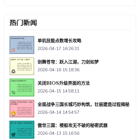
热门新闻
单机技能点数增长攻略
2026-04-17 16:26:31
剑舞苍穹：跃入江湖，刀剑如梦
2026-04-16 15:18:36
关闭BIOS升级界面的方法
2026-04-15 14:58:11
全面战争三国长城巧妙构筑，壮丽建造过程揭秘
2026-04-14 14:54:57
傲世三国：楼船攻无不破的秘密武器
2026-04-13 15:16:56