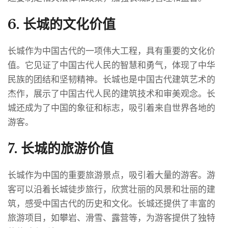
6. 长城的文化价值
长城作为中国古代的一项伟大工程，具有重要的文化价
值。它见证了中国古代人民的智慧和勇气，体现了中华
民族的团结和坚韧精神。长城也是中国古代建筑艺术的
杰作，展示了中国古代人民的建筑技术和审美观念。长
城还成为了中国的象征和标志，吸引着来自世界各地的
游客。
7. 长城的旅游价值
长城作为中国的重要旅游景点，吸引着大量的游客。游
客可以沿着长城徒步旅行，欣赏壮丽的风景和壮丽的建
筑，感受中国古代的历史和文化。长城还提供了丰富的
旅游项目，如攀岩、滑雪、露营等，为游客提供了独特