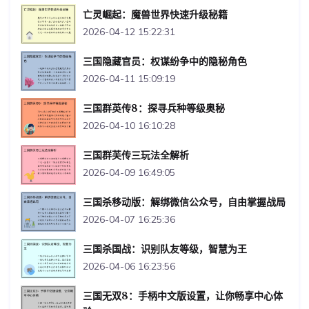
亡灵崛起：魔兽世界快速升级秘籍
2026-04-12 15:22:31
三国隐藏官员：权谋纷争中的隐秘角色
2026-04-11 15:09:19
三国群英传8：探寻兵种等级奥秘
2026-04-10 16:10:28
三国群芙传三玩法全解析
2026-04-09 16:49:05
三国杀移动版：解绑微信公众号，自由掌握战局
2026-04-07 16:25:36
三国杀国战：识别队友等级，智慧为王
2026-04-06 16:23:56
三国无双8：手柄中文版设置，让你畅享中心体