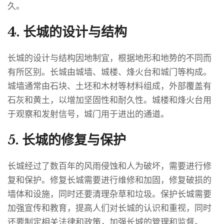
久。
4. 长城的设计与结构
长城的设计与结构因地制宜，根据地形和地势的不同而
有所区别。长城由城墙、城楼、烽火台和城门等构成。
城墙通常由石块、土坯和木材等材料组成，外部覆盖有
石灰和黄土，以增加坚固性和耐久性。城楼和烽火台用
于观察和发射信号，城门用于进出的通道。
5. 长城的修复与保护
长城经过了数百年的风雨侵蚀和人为破坏，需要进行修
复和保护。修复长城需要进行维修和加固，修复破损的
墙体和设施，同时还要清理杂草和垃圾。保护长城需要
加强宣传和教育，提高人们对长城的认识和重视，同时
还要制定相关法律和政策，加强长城的管理和监督。