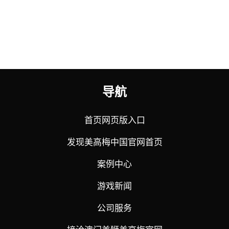
导航
首页网页版入口
发现美高梅中国官网首页
案例中心
游戏新闻
公司服务