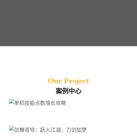
Our Project
案例中心